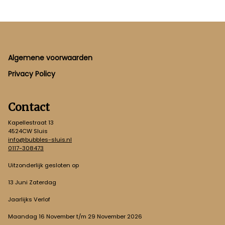
Footer
Algemene voorwaarden
Privacy Policy
Contact
Kapellestraat 13
4524CW Sluis
info@bubbles-sluis.nl
0117-308473
Uitzonderlijk gesloten op
13 Juni Zaterdag
Jaarlijks Verlof
Maandag 16 November t/m 29 November 2026