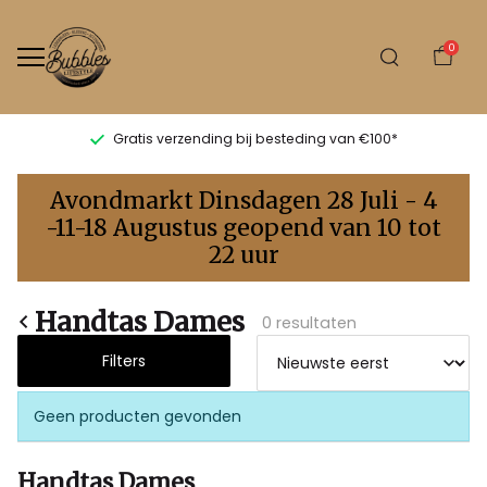
0
Gratis verzending bij besteding van €100*
Handtas
Avondmarkt Dinsdagen 28 Juli - 4
dames
-11-18 Augustus geopend van 10 tot
22 uur
-
Bubbles
Handtas Dames
0 resultaten
Sluis
Filters
Geen producten gevonden
Handtas Dames