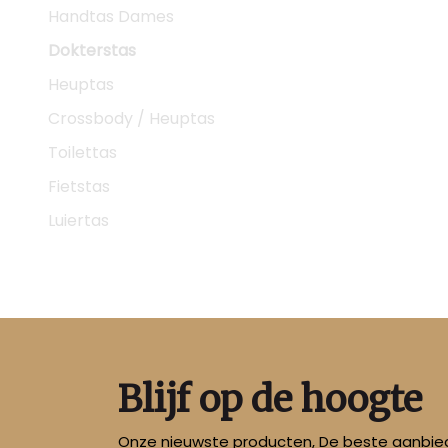
Handtas Dames
Dokterstas
Heuptas
Crossbody / Heuptas
Toilettas
Fietstas
Luiertas
Blijf op de hoogte
Onze nieuwste producten, De beste aanbied