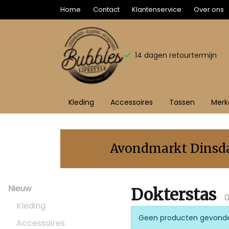
Home
Contact
Klantenservice
Over ons
14 dagen retourtermijn
Kleding
Accessoires
Tassen
Merk
Dokterstas
-
Avondmarkt Dinsdag
Bubbles
Nieuw
Sluis
Dokterstas
0
Kleding
Geen producten gevond
Accessoires