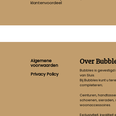
klantenvoordeel
Footer
Over Bubbl
Algemene
voorwaarden
Bubbles is gevestigd
Privacy Policy
van Sluis.
Bij Bubbles kunt u ter
completeren;
Ceinturen, handtasse
schoenen, sieraden, s
woonaccessoires.
Exclusiviteit, kwalitei