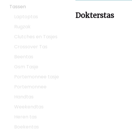
Tassen
Dokterstas
Laptoptas
Rugzak
Clutches en Tasjes
Crossover Tas
Beentas
Gsm Tasje
Portemonnee tasje
Portemonnee
Handtas
Weekendtas
Heren tas
Boekentas