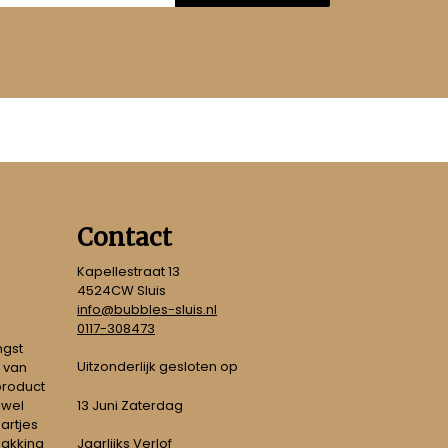
Contact
Kapellestraat 13
4524CW Sluis
info@bubbles-sluis.nl
0117-308473
ngst
Uitzonderlijk gesloten op
 van
 product
 wel
13 Juni Zaterdag
artjes
pakking
Jaarlijks Verlof