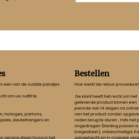
es
Bestellen
 in een van de oudste pandjes
Hoe werkt de retour procedure!
echt om uw outfit te
De klant heeft het recht om het
geleverde product binnen een
periode van 14 dagen na ontva
n, horloges, parfums,
van het product zonder opgave
jaals, sleutelhangers en
reden terug te sturen , mits het
ongedragen (kleding passen is
toegestaan), onbeschadigd, Ka
aangehecht en in originele ver
t en service staan hoog in het