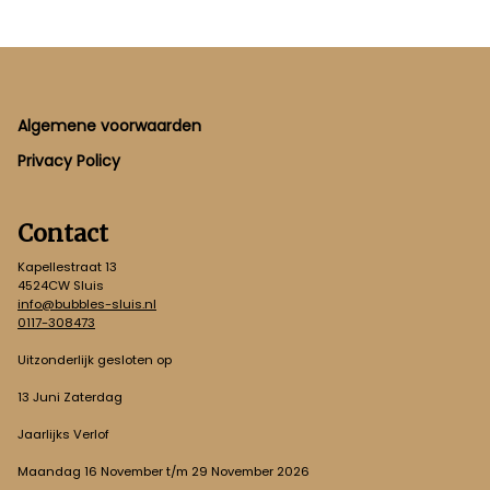
Footer
Algemene voorwaarden
Privacy Policy
Contact
Kapellestraat 13
4524CW Sluis
info@bubbles-sluis.nl
0117-308473
Uitzonderlijk gesloten op
13 Juni Zaterdag
Jaarlijks Verlof
Maandag 16 November t/m 29 November 2026