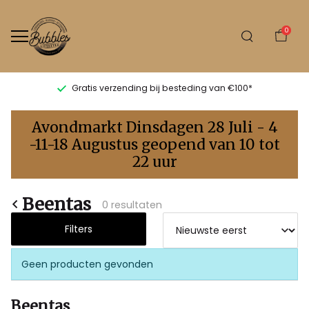
0
Gratis verzending bij besteding van €100*
Beentas
Avondmarkt Dinsdagen 28 Juli - 4
-
-11-18 Augustus geopend van 10 tot
22 uur
Bubbles
Sluis
Beentas
0 resultaten
Filters
Geen producten gevonden
Beentas