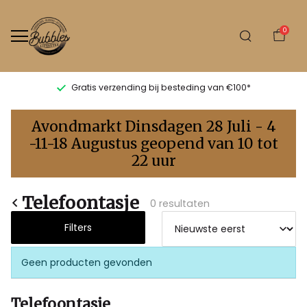
0
Gratis verzending bij besteding van €100*
Telefoontasje
Avondmarkt Dinsdagen 28 Juli - 4
-
-11-18 Augustus geopend van 10 tot
22 uur
Bubbles
Sluis
Telefoontasje
0 resultaten
Filters
Geen producten gevonden
Telefoontasje