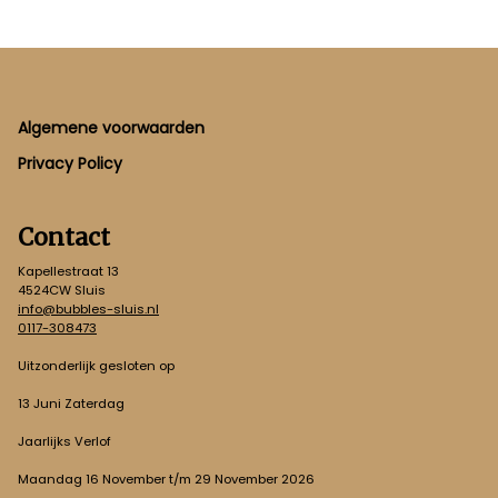
Footer
Algemene voorwaarden
Privacy Policy
Contact
Kapellestraat 13
4524CW Sluis
info@bubbles-sluis.nl
0117-308473
Uitzonderlijk gesloten op
13 Juni Zaterdag
Jaarlijks Verlof
Maandag 16 November t/m 29 November 2026