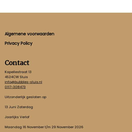
Footer
Algemene voorwaarden
Privacy Policy
Contact
Kapellestraat 13
4524CW Sluis
info@bubbles-sluis.nl
0117-308473
Uitzonderlijk gesloten op
13 Juni Zaterdag
Jaarlijks Verlof
Maandag 16 November t/m 29 November 2026