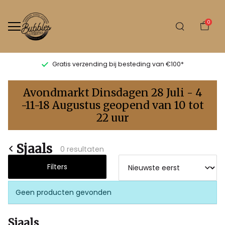
0
Gratis verzending bij besteding van €100*
Sjaals
Avondmarkt Dinsdagen 28 Juli - 4
-
-11-18 Augustus geopend van 10 tot
22 uur
Bubbles
Sluis
Sjaals
0 resultaten
Filters
Geen producten gevonden
Sjaals