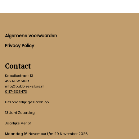
Footer
Algemene voorwaarden
Privacy Policy
Contact
Kapellestraat 13
4524CW Sluis
info@bubbles-sluis.nl
0117-308473
Uitzonderlijk gesloten op
13 Juni Zaterdag
Jaarlijks Verlof
Maandag 16 November t/m 29 November 2026