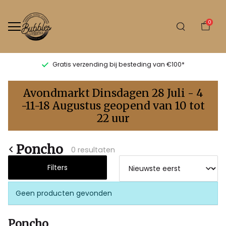
0
Gratis verzending bij besteding van €100*
Poncho
Avondmarkt Dinsdagen 28 Juli - 4
-
-11-18 Augustus geopend van 10 tot
22 uur
Bubbles
Sluis
Poncho
0 resultaten
Filters
Geen producten gevonden
Poncho