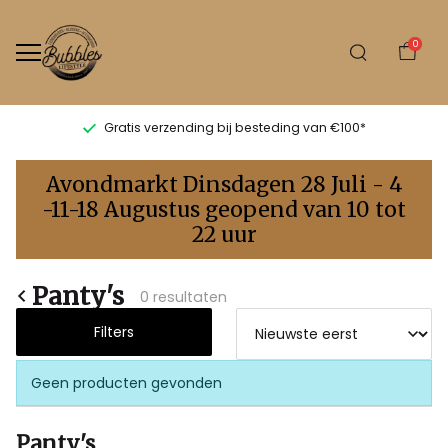
0
Gratis verzending bij besteding van €100*
Panty's
Avondmarkt Dinsdagen 28 Juli - 4
-
-11-18 Augustus geopend van 10 tot
22 uur
Bubbles
Sluis
Panty's
0 resultaten
Filters
Geen producten gevonden
Panty's