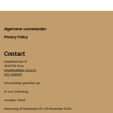
Footer
Algemene voorwaarden
Privacy Policy
Contact
Kapellestraat 13
4524CW Sluis
info@bubbles-sluis.nl
0117-308473
Uitzonderlijk gesloten op
13 Juni Zaterdag
Jaarlijks Verlof
Maandag 16 November t/m 29 November 2026