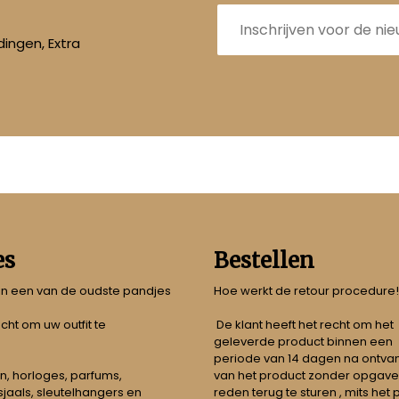
E-
mailadres
ingen, Extra
es
Bestellen
 in een van de oudste pandjes
Hoe werkt de retour procedure!
echt om uw outfit te
De klant heeft het recht om het
geleverde product binnen een
periode van 14 dagen na ontva
n, horloges, parfums,
van het product zonder opgave
jaals, sleutelhangers en
reden terug te sturen , mits het