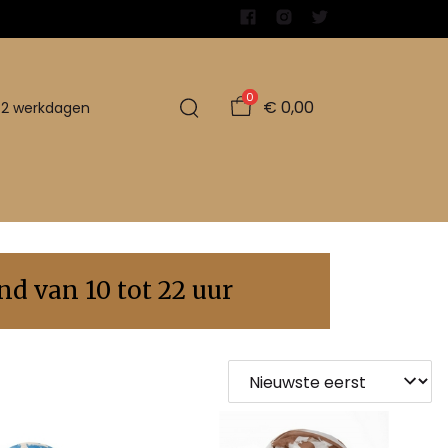
0
€ 0,00
1-2 werkdagen
d van 10 tot 22 uur