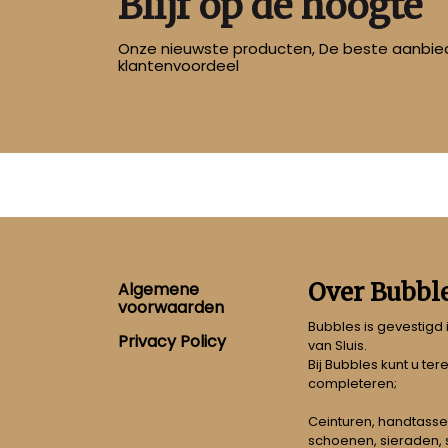
Blijf op de hoogte
Onze nieuwste producten, De beste aanbied
klantenvoordeel
Footer
Over Bubbl
Algemene
voorwaarden
Bubbles is gevestigd
Privacy Policy
van Sluis.
Bij Bubbles kunt u ter
completeren;
Ceinturen, handtasse
schoenen, sieraden, s