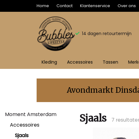
Home
Contact
Klantenservice
Over ons
14 dagen retourtermijn
Kleding
Accessoires
Tassen
Merk
Sjaals
-
Avondmarkt Dinsdag
Bubbles
Moment Amsterdam
Sluis
Sjaals
7 resultate
Accessoires
Sjaals