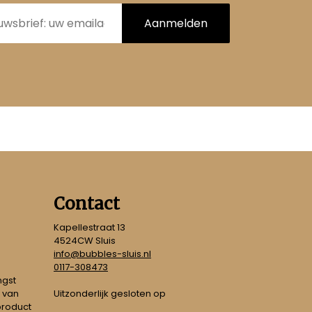
Aanmelden
Contact
Kapellestraat 13
4524CW Sluis
info@bubbles-sluis.nl
0117-308473
ngst
Uitzonderlijk gesloten op
 van
 product