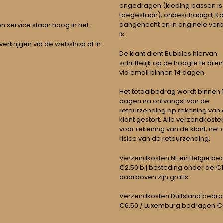
ongedragen (kleding passen is
toegestaan), onbeschadigd, Ka
aangehecht en in originele ver
t en service staan hoog in het
is.
 verkrijgen via de webshop of in
De klant dient Bubbles hiervan
schriftelijk op de hoogte te bre
via email binnen 14 dagen.
Het totaalbedrag wordt binnen 1 
dagen na ontvangst van de
retourzending op rekening van
klant gestort. Alle verzendkosten
voor rekening van de klant, net 
risico van de retourzending.
Verzendkosten NL en Belgie be
€2,50 bij besteding onder de €
daarboven zijn gratis.
Verzendkosten Duitsland bedr
€6.50 / Luxemburg bedragen €