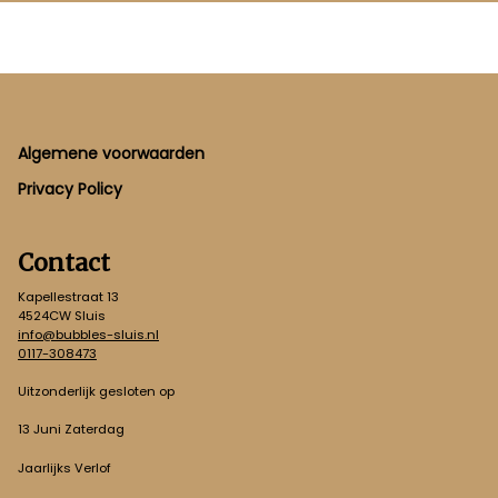
Footer
Algemene voorwaarden
Privacy Policy
Contact
Kapellestraat 13
4524CW Sluis
info@bubbles-sluis.nl
0117-308473
Uitzonderlijk gesloten op
13 Juni Zaterdag
Jaarlijks Verlof