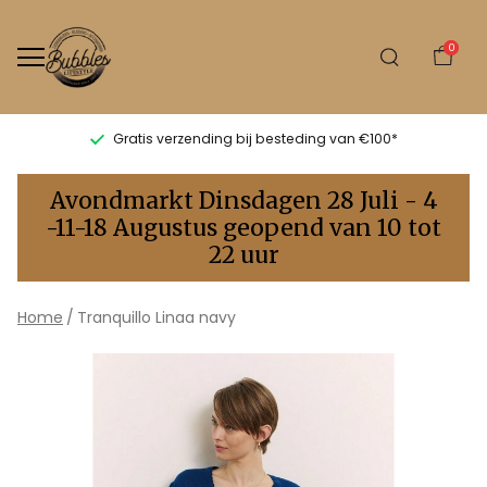
0
Gratis verzending bij besteding van €100*
Tranquillo
Avondmarkt Dinsdagen 28 Juli - 4
Linaa
-11-18 Augustus geopend van 10 tot
22 uur
navy
-
Home
Tranquillo Linaa navy
Bubbles
Sluis