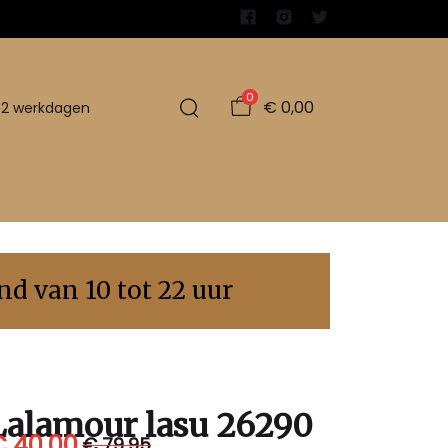
0
€ 0,00
1-2 werkdagen
d van 10 tot 22 uur
Lalamour lasu 26290
€ 40,00
€ 79,95