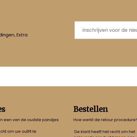
E-
mailadres
ingen, Extra
es
Bestellen
 in een van de oudste pandjes
Hoe werkt de retour procedure!
echt om uw outfit te
De klant heeft het recht om het