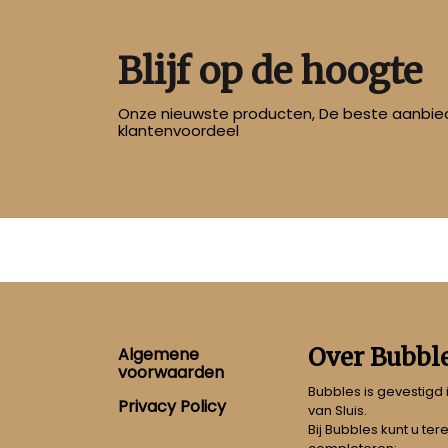
Blijf op de hoogte
Onze nieuwste producten, De beste aanbied
klantenvoordeel
Footer
Over Bubbl
Algemene
voorwaarden
Bubbles is gevestigd
Privacy Policy
van Sluis.
Bij Bubbles kunt u ter