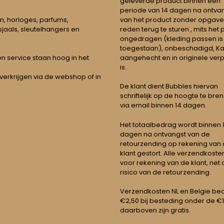
geleverde product binnen een
periode van 14 dagen na ontva
n, horloges, parfums,
van het product zonder opgave
jaals, sleutelhangers en
reden terug te sturen , mits het
ongedragen (kleding passen is
toegestaan), onbeschadigd, Ka
aangehecht en in originele ver
t en service staan hoog in het
is.
 verkrijgen via de webshop of in
De klant dient Bubbles hiervan
schriftelijk op de hoogte te bre
via email binnen 14 dagen.
Het totaalbedrag wordt binnen 1 
dagen na ontvangst van de
retourzending op rekening van
klant gestort. Alle verzendkosten
voor rekening van de klant, net 
risico van de retourzending.
Verzendkosten NL en Belgie be
€2,50 bij besteding onder de €
daarboven zijn gratis.