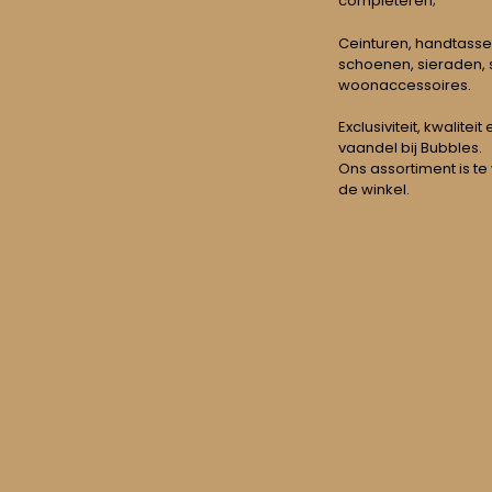
completeren;
Ceinturen, handtasse
schoenen, sieraden, s
woonaccessoires.
Exclusiviteit, kwalitei
vaandel bij Bubbles.
Ons assortiment is te
de winkel.