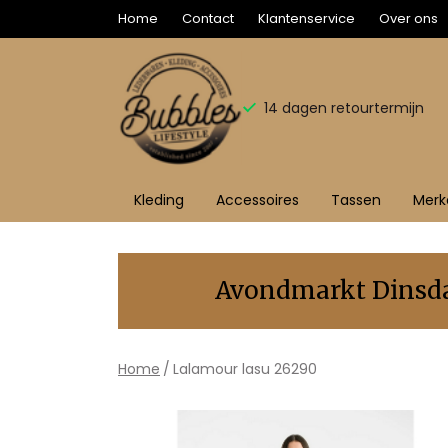
Home
Contact
Klantenservice
Over ons
14 dagen retourtermijn
Kleding
Accessoires
Tassen
Merk
Lalamour
lasu
Avondmarkt Dinsdag
26290
-
Home
Lalamour lasu 26290
Bubbles