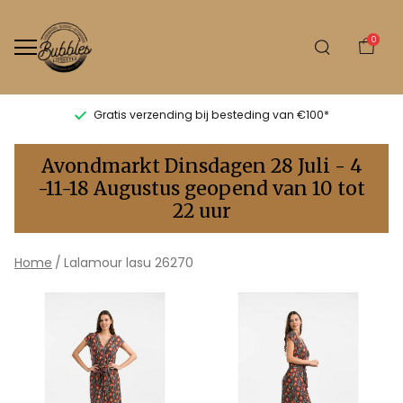
0
Gratis verzending bij besteding van €100*
Lalamour
Avondmarkt Dinsdagen 28 Juli - 4
lasu
-11-18 Augustus geopend van 10 tot
22 uur
26270
-
Home
Lalamour lasu 26270
Bubbles
Sluis