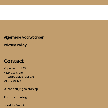
Footer
Algemene voorwaarden
Privacy Policy
Contact
Kapellestraat 13
4524CW Sluis
info@bubbles-sluis.nl
0117-308473
Uitzonderlijk gesloten op
13 Juni Zaterdag
Jaarlijks Verlof