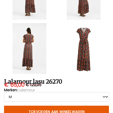
Lalamour lasu 26270
€ 65,00
€ 129,95
Merken:
Lalamour
TOEVOEGEN AAN WINKELWAGEN