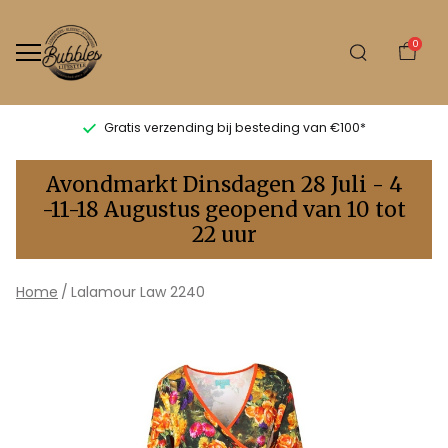
0
Gratis verzending bij besteding van €100*
Law
Avondmarkt Dinsdagen 28 Juli - 4
2240
-11-18 Augustus geopend van 10 tot
22 uur
-
Bubbles
Home
Lalamour Law 2240
Sluis