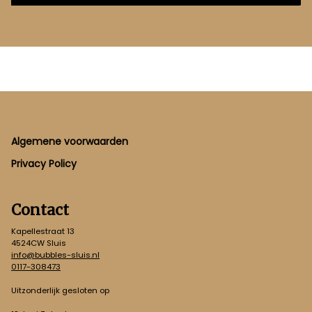
Footer
Algemene voorwaarden
Privacy Policy
Contact
Kapellestraat 13
4524CW Sluis
info@bubbles-sluis.nl
0117-308473
Uitzonderlijk gesloten op