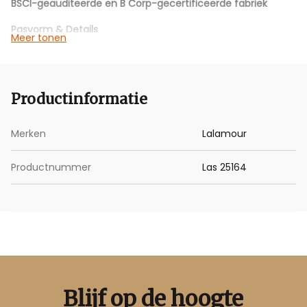
BSCI-geauditeerde en B Corp-gecertificeerde fabriek
Pasvorm & Details
Meer tonen
V-hals en doorknoopsluiting voor een elegante look
Getailleerd bovenstuk met zwierige rok voor een vrouwelijk
silhouet
Korte kapmouwtjes voor een speelse en luchtige uitstraling
Productinformatie
Merken
Lalamour
Productnummer
Las 25164
Blijf op de hoogte