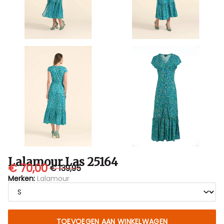
Lalamour Las 25164
€ 70,00
€ 139,95
Merken:
Lalamour
TOEVOEGEN AAN WINKELWAGEN