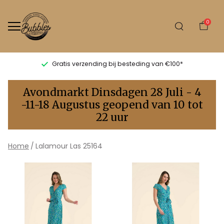
0
Gratis verzending bij besteding van €100*
Lalamour
Avondmarkt Dinsdagen 28 Juli - 4
Las
-11-18 Augustus geopend van 10 tot
22 uur
25164
-
Home
Lalamour Las 25164
Bubbles
Sluis