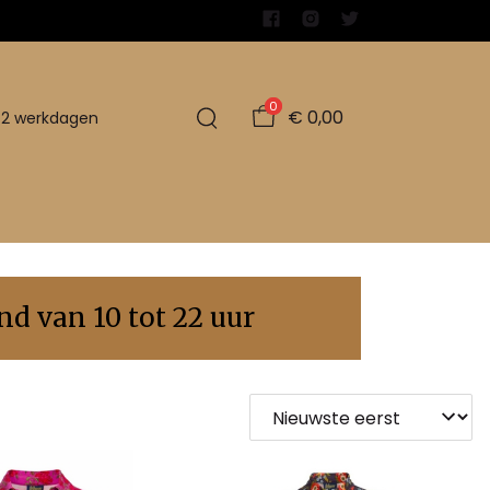
0
€ 0,00
1-2 werkdagen
d van 10 tot 22 uur