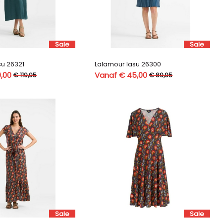
Sale
Sale
su 26321
Lalamour lasu 26300
,00
Vanaf € 45,00
€ 119,95
€ 89,95
Sale
Sale