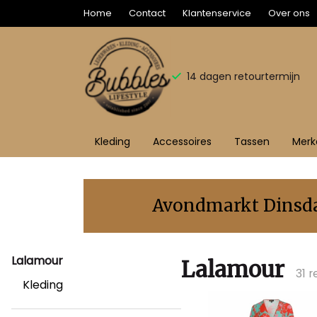
Home
Contact
Klantenservice
Over ons
14 dagen retourtermijn
Kleding
Accessoires
Tassen
Merk
Lalamour
-
Avondmarkt Dinsdag
Bubbles
Lalamour
Sluis
Lalamour
31 
Kleding