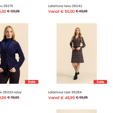
su 26270
Lalamour lasu 26242
5,00
Vanaf € 50,00
€ 129,95
€ 99,95
Sale
Sale
w 25333 navy
Lalamour Law 25284
9,95
Vanaf € 49,95
€ 119,90
€ 99,95