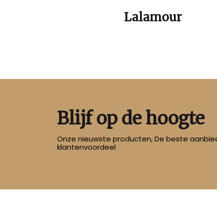
Lalamour
Blijf op de hoogte
Onze nieuwste producten, De beste aanbied
klantenvoordeel