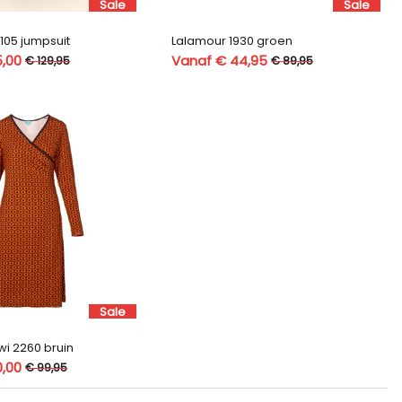
Sale
Sale
105 jumpsuit
Lalamour 1930 groen
5,00
Vanaf € 44,95
€ 129,95
€ 89,95
Sale
wi 2260 bruin
0,00
€ 99,95