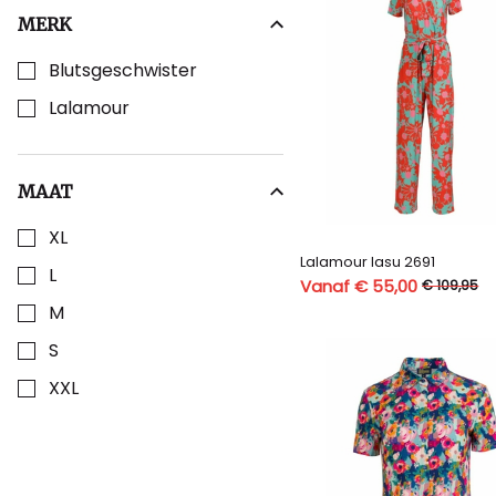
MERK
Kies een Merk om op te filteren
Blutsgeschwister
Lalamour
MAAT
Kies een Maat om op te filteren
XL
Lalamour lasu 2691
L
Vanaf € 55,00
€ 109,95
M
S
XXL