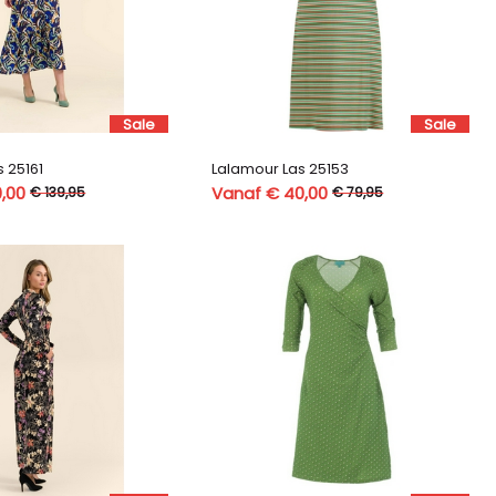
Sale
Sale
 25161
Lalamour Las 25153
,00
Vanaf € 40,00
€ 139,95
€ 79,95