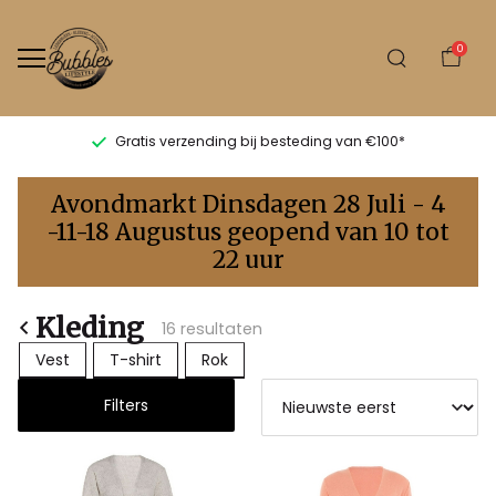
0
Gratis verzending bij besteding van €100*
Kleding
Avondmarkt Dinsdagen 28 Juli - 4
-
-11-18 Augustus geopend van 10 tot
22 uur
Bubbles
Sluis
Kleding
16 resultaten
Vest
T-shirt
Rok
Filters