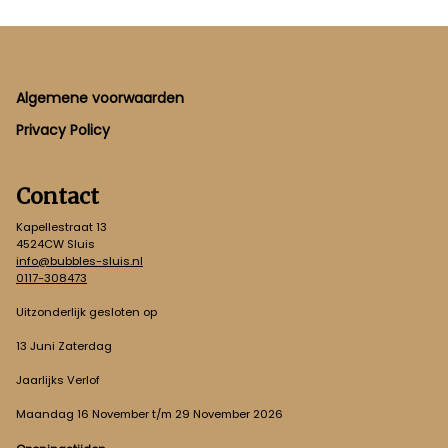
Footer
Algemene voorwaarden
Privacy Policy
Contact
Kapellestraat 13
4524CW Sluis
info@bubbles-sluis.nl
0117-308473
Uitzonderlijk gesloten op
13 Juni Zaterdag
Jaarlijks Verlof
Maandag 16 November t/m 29 November 2026