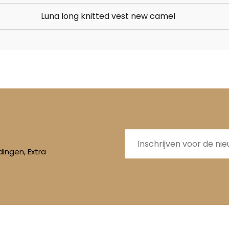
Luna long knitted vest new camel
E-
mailadres
ingen, Extra