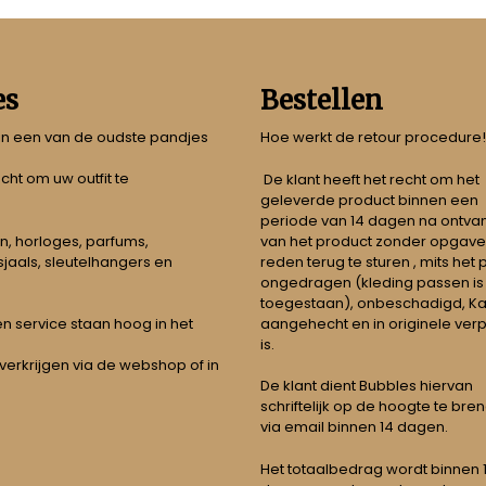
es
Bestellen
 in een van de oudste pandjes
Hoe werkt de retour procedure!
echt om uw outfit te
De klant heeft het recht om het
geleverde product binnen een
periode van 14 dagen na ontva
n, horloges, parfums,
van het product zonder opgave
jaals, sleutelhangers en
reden terug te sturen , mits het
ongedragen (kleding passen is
toegestaan), onbeschadigd, Ka
aangehecht en in originele ver
t en service staan hoog in het
is.
 verkrijgen via de webshop of in
De klant dient Bubbles hiervan
schriftelijk op de hoogte te bre
via email binnen 14 dagen.
Het totaalbedrag wordt binnen 1 