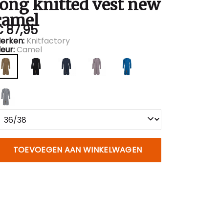
long knitted vest new
camel
€ 87,95
erken:
Knitfactory
leur:
Camel
TOEVOEGEN AAN WINKELWAGEN