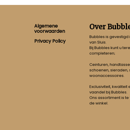
Footer
Over Bubbl
Algemene
voorwaarden
Bubbles is gevestigd
Privacy Policy
van Sluis.
Bij Bubbles kunt u ter
completeren;
Ceinturen, handtasse
schoenen, sieraden, s
woonaccessoires.
Exclusiviteit, kwalitei
vaandel bij Bubbles.
Ons assortiment is te
de winkel.