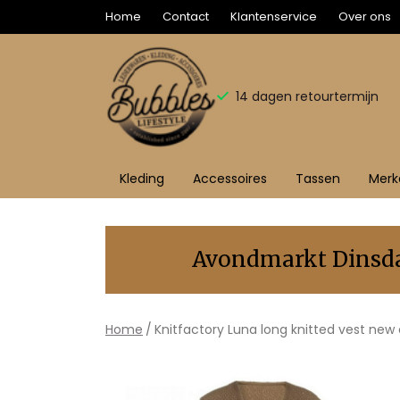
Home
Contact
Klantenservice
Over ons
14 dagen retourtermijn
Kleding
Accessoires
Tassen
Merk
Luna
long
Avondmarkt Dinsdag
knitted
vest
Home
Knitfactory Luna long knitted vest ne
new