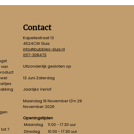
Contact
Kapellestraat 13
4524CW Sluis
info@bubbles-sluis.nl
0117-308473
ngst
Uitzonderlijk gesloten op
 van
 product
 wel
13 Juni Zaterdag
artjes
pakking
Jaarlijks Verlof
Maandag 16 November t/m 29
November 2026
ngen
Openingstijden
Maandag
11.00 - 17.30 uur
tot 7
Dinsdag
10.00 - 17.30 uur