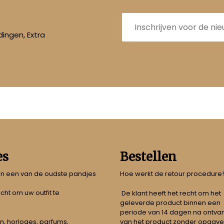
E-
mailadres
ingen, Extra
es
Bestellen
 in een van de oudste pandjes
Hoe werkt de retour procedure!
echt om uw outfit te
De klant heeft het recht om het
geleverde product binnen een
periode van 14 dagen na ontva
n, horloges, parfums,
van het product zonder opgave