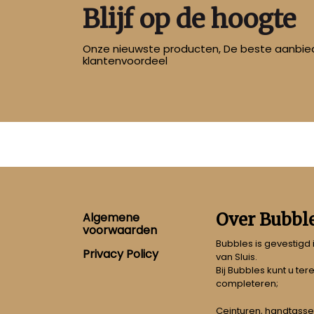
Blijf op de hoogte
Onze nieuwste producten, De beste aanbied
klantenvoordeel
Footer
Over Bubbl
Algemene
voorwaarden
Bubbles is gevestigd
Privacy Policy
van Sluis.
Bij Bubbles kunt u ter
completeren;
Ceinturen, handtasse