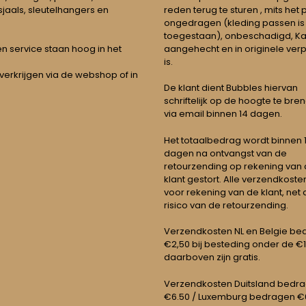
jaals, sleutelhangers en
reden terug te sturen , mits het
ongedragen (kleding passen is
toegestaan), onbeschadigd, Ka
aangehecht en in originele ver
t en service staan hoog in het
is.
 verkrijgen via de webshop of in
De klant dient Bubbles hiervan
schriftelijk op de hoogte te bre
via email binnen 14 dagen.
Het totaalbedrag wordt binnen 1 
dagen na ontvangst van de
retourzending op rekening van
klant gestort. Alle verzendkosten
voor rekening van de klant, net 
risico van de retourzending.
Verzendkosten NL en Belgie be
€2,50 bij besteding onder de €
daarboven zijn gratis.
Verzendkosten Duitsland bedr
€6.50 / Luxemburg bedragen €