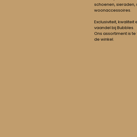
schoenen, sieraden, s
woonaccessoires.
Exclusiviteit, kwalitei
vaandel bij Bubbles.
Ons assortiment is te
de winkel.