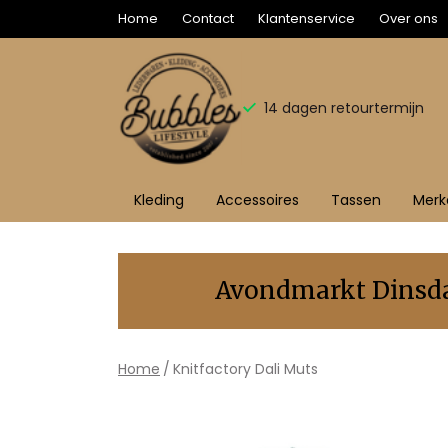
Home
Contact
Klantenservice
Over ons
14 dagen retourtermijn
Kleding
Accessoires
Tassen
Merk
Knitfactory
Dali
Avondmarkt Dinsdag
Muts
-
Home
Knitfactory Dali Muts
Bubbles