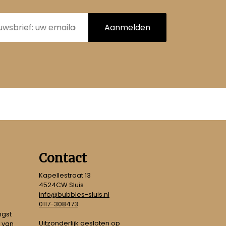
Aanmelden
Contact
Kapellestraat 13
4524CW Sluis
info@bubbles-sluis.nl
0117-308473
ngst
Uitzonderlijk gesloten op
 van