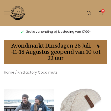
0
Gratis verzending bij besteding van €100*
Knitfactory
Avondmarkt Dinsdagen 28 Juli - 4
Coco
-11-18 Augustus geopend van 10 tot
22 uur
muts
-
Home
Knitfactory Coco muts
Bubbles
Sluis