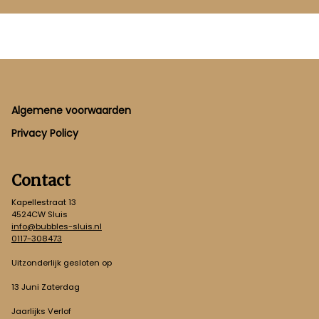
Footer
Algemene voorwaarden
Privacy Policy
Contact
Kapellestraat 13
4524CW Sluis
info@bubbles-sluis.nl
0117-308473
Uitzonderlijk gesloten op
13 Juni Zaterdag
Jaarlijks Verlof