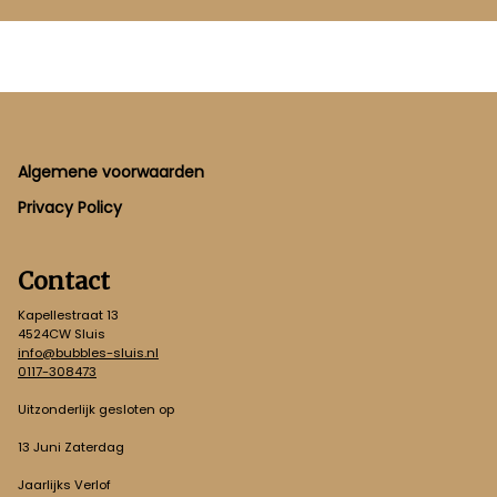
Footer
Algemene voorwaarden
Privacy Policy
Contact
Kapellestraat 13
4524CW Sluis
info@bubbles-sluis.nl
0117-308473
Uitzonderlijk gesloten op
13 Juni Zaterdag
Jaarlijks Verlof