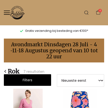
0
Gratis verzending bij besteding van €100*
Rok
Avondmarkt Dinsdagen 28 Juli - 4
-
-11-18 Augustus geopend van 10 tot
22 uur
Bubbles
Sluis
Rok
7 resultaten
Filters