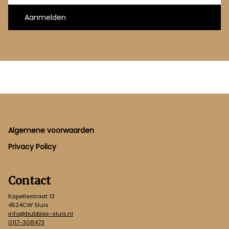
Aanmelden
Footer
Algemene voorwaarden
Privacy Policy
Contact
Kapellestraat 13
4524CW Sluis
info@bubbles-sluis.nl
0117-308473