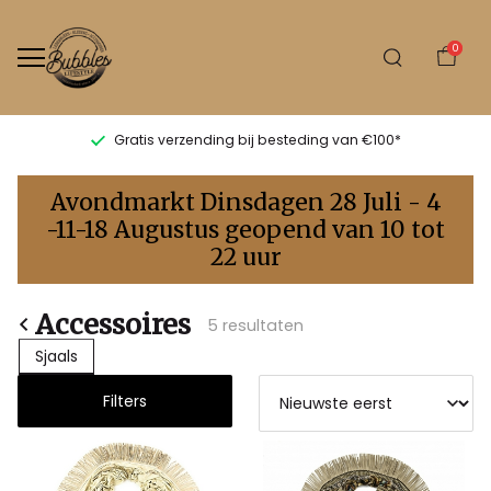
0
Gratis verzending bij besteding van €100*
Accessoires
Avondmarkt Dinsdagen 28 Juli - 4
-
-11-18 Augustus geopend van 10 tot
22 uur
Bubbles
Sluis
Accessoires
5 resultaten
Sjaals
Filters