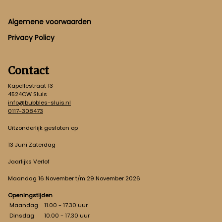
Footer
Algemene voorwaarden
Privacy Policy
Contact
Kapellestraat 13
4524CW Sluis
info@bubbles-sluis.nl
0117-308473
Uitzonderlijk gesloten op
13 Juni Zaterdag
Jaarlijks Verlof
Maandag 16 November t/m 29 November 2026
Openingstijden
Maandag
11.00 - 17.30 uur
Dinsdag
10.00 - 17.30 uur