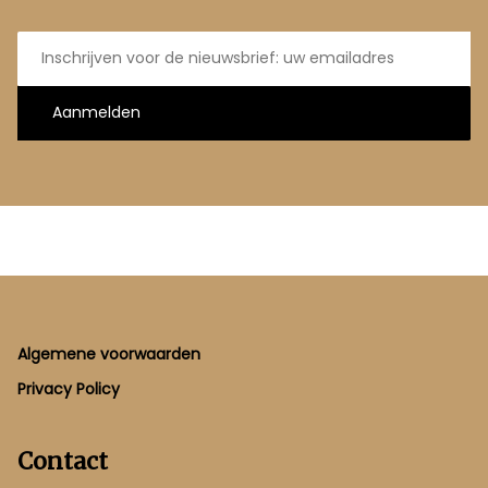
E-
mailadres
Aanmelden
Footer
Algemene voorwaarden
Privacy Policy
Contact