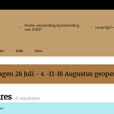
Gratis verzending bij besteding
Levertijd 
van €100*
en
Sale
New
en 28 Juli - 4 -11-18 Augustus geopen
ires
0 resultaten
en