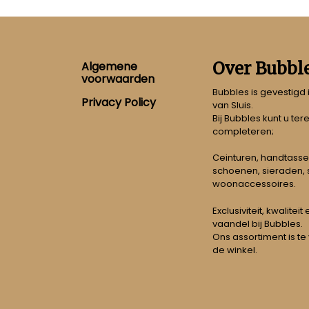
Footer
Over Bubbl
Algemene
voorwaarden
Bubbles is gevestigd
Privacy Policy
van Sluis.
Bij Bubbles kunt u ter
completeren;
Ceinturen, handtasse
schoenen, sieraden, s
woonaccessoires.
Exclusiviteit, kwalitei
vaandel bij Bubbles.
Ons assortiment is te
de winkel.