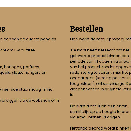
es
Bestellen
 in een van de oudste pandjes
Hoe werkt de retour procedure!
echt om uw outfit te
De klant heeft het recht om het
geleverde product binnen een
periode van 14 dagen na ontva
n, horloges, parfums,
van het product zonder opgave
jaals, sleutelhangers en
reden terug te sturen , mits het
ongedragen (kleding passen is
toegestaan), onbeschadigd, Ka
aangehecht en in originele ver
t en service staan hoog in het
is.
 verkrijgen via de webshop of in
De klant dient Bubbles hiervan
schriftelijk op de hoogte te bre
via email binnen 14 dagen.
Het totaalbedrag wordt binnen 1 