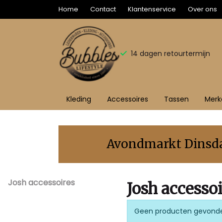
Home
Contact
Klantenservice
Over ons
14 dagen retourtermijn
Kleding
Accessoires
Tassen
Merk
Josh
accessoires
Avondmarkt Dinsdag
-
Josh accessoires
Bubbles
Josh accesso
Sluis
Geen producten gevond