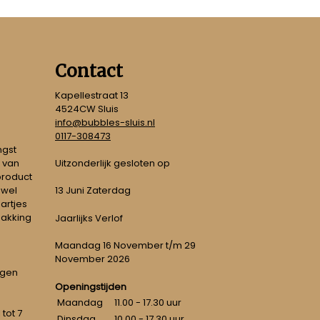
Contact
Kapellestraat 13
4524CW Sluis
info@bubbles-sluis.nl
0117-308473
ngst
Uitzonderlijk gesloten op
 van
 product
 wel
13 Juni Zaterdag
artjes
pakking
Jaarlijks Verlof
Maandag 16 November t/m 29
November 2026
ngen
Openingstijden
Maandag
11.00 - 17.30 uur
tot 7
Dinsdag
10.00 - 17.30 uur