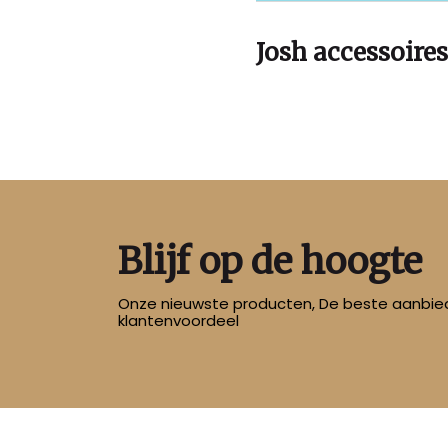
Josh accessoires
Blijf op de hoogte
Onze nieuwste producten, De beste aanbied
klantenvoordeel