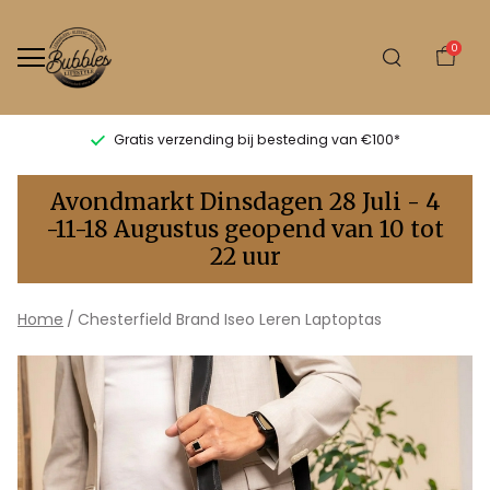
0
Gratis verzending bij besteding van €100*
Chesterfield
Avondmarkt Dinsdagen 28 Juli - 4
Brand
-11-18 Augustus geopend van 10 tot
22 uur
Iseo
Leren
Home
Chesterfield Brand Iseo Leren Laptoptas
Laptoptas
-
Bubbles