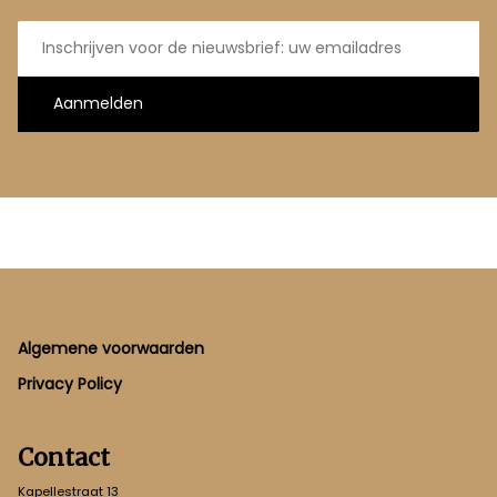
E-
mailadres
Aanmelden
Footer
Algemene voorwaarden
Privacy Policy
Contact
Kapellestraat 13