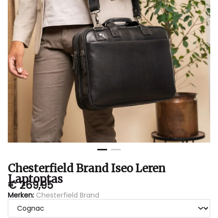
Sluis
Chesterfield Brand Iseo Leren
Laptoptas
€ 269,95
Merken:
Chesterfield Brand