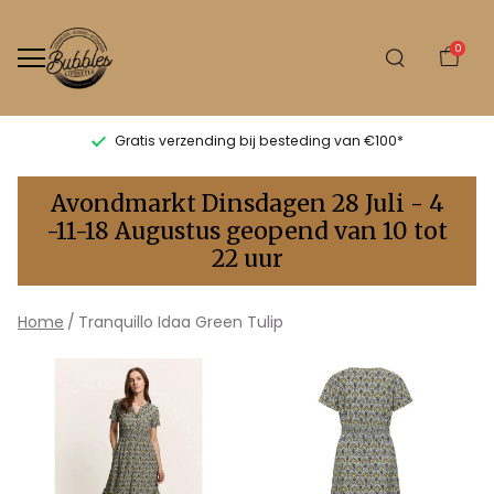
0
Gratis verzending bij besteding van €100*
Tranquillo
Avondmarkt Dinsdagen 28 Juli - 4
Idaa
-11-18 Augustus geopend van 10 tot
22 uur
Green
Tulip
Home
Tranquillo Idaa Green Tulip
-
Bubbles
Sluis