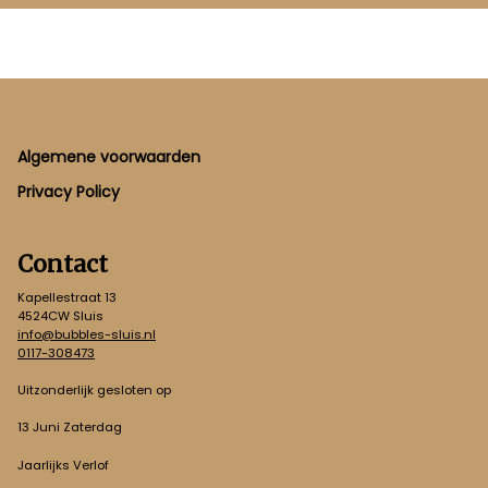
Footer
Algemene voorwaarden
Privacy Policy
Contact
Kapellestraat 13
4524CW Sluis
info@bubbles-sluis.nl
0117-308473
Uitzonderlijk gesloten op
13 Juni Zaterdag
Jaarlijks Verlof