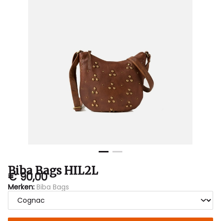
Biba Bags HIL2L
€ 90,00
Merken:
Biba Bags