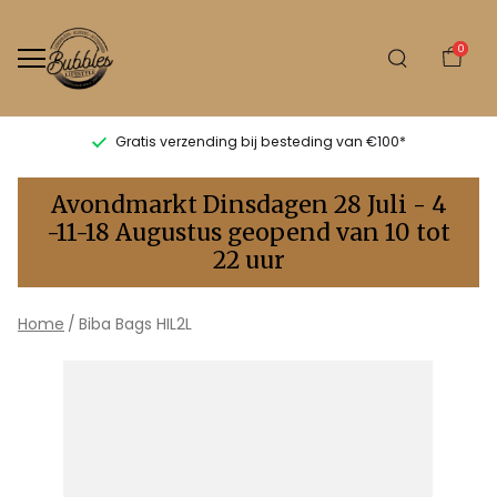
0
Gratis verzending bij besteding van €100*
Biba
Avondmarkt Dinsdagen 28 Juli - 4
Bags
-11-18 Augustus geopend van 10 tot
22 uur
HIL2L
-
Home
Biba Bags HIL2L
Bubbles
Sluis