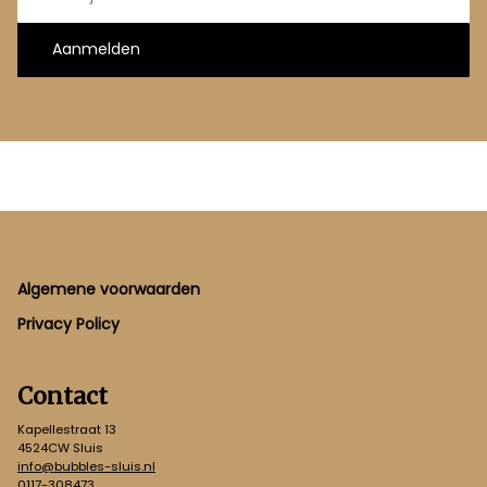
Aanmelden
Footer
Algemene voorwaarden
Privacy Policy
Contact
Kapellestraat 13
4524CW Sluis
info@bubbles-sluis.nl
0117-308473