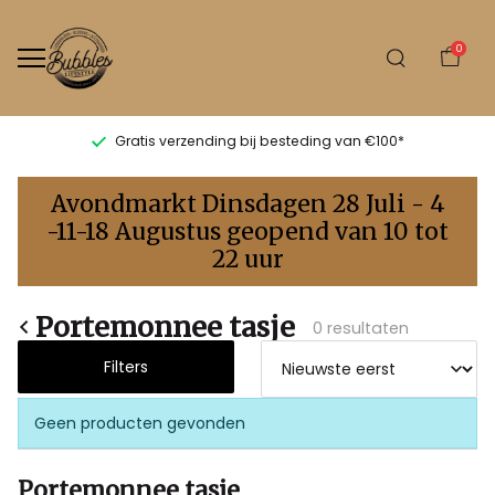
0
Gratis verzending bij besteding van €100*
Portemonnee
Avondmarkt Dinsdagen 28 Juli - 4
tasje
-11-18 Augustus geopend van 10 tot
22 uur
-
Bubbles
Portemonnee tasje
0 resultaten
Sluis
Filters
Geen producten gevonden
Portemonnee tasje