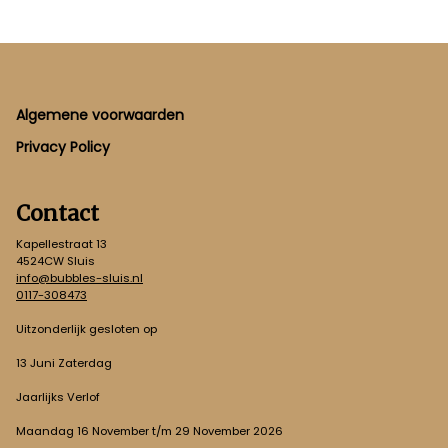
Footer
Algemene voorwaarden
Privacy Policy
Contact
Kapellestraat 13
4524CW Sluis
info@bubbles-sluis.nl
0117-308473
Uitzonderlijk gesloten op
13 Juni Zaterdag
Jaarlijks Verlof
Maandag 16 November t/m 29 November 2026