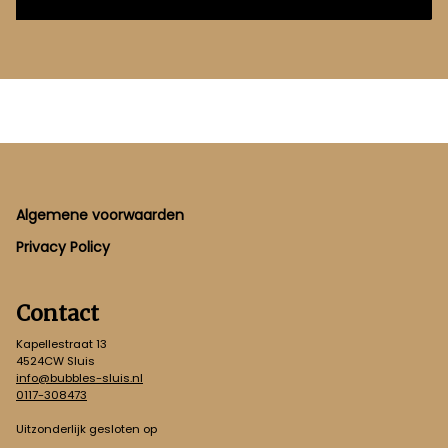
Footer
Algemene voorwaarden
Privacy Policy
Contact
Kapellestraat 13
4524CW Sluis
info@bubbles-sluis.nl
0117-308473
Uitzonderlijk gesloten op