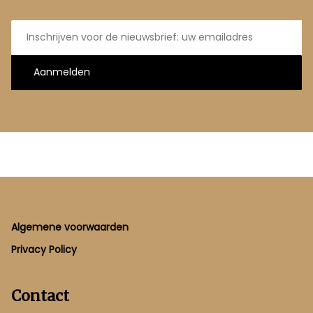
E-
mailadres
Aanmelden
Footer
Algemene voorwaarden
Privacy Policy
Contact