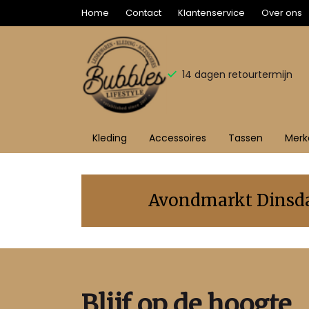
Home
Contact
Klantenservice
Over ons
14 dagen retourtermijn
Kleding
Accessoires
Tassen
Merk
FAQ
-
Avondmarkt Dinsdag
Bubbles
Sluis
Blijf op de hoogte