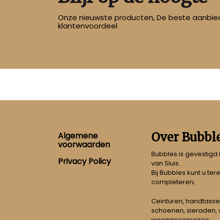
Onze nieuwste producten, De beste aanbied
klantenvoordeel
Footer
Over Bubbl
Algemene
voorwaarden
Bubbles is gevestigd
Privacy Policy
van Sluis.
Bij Bubbles kunt u ter
completeren;
Ceinturen, handtasse
schoenen, sieraden, s
woonaccessoires.