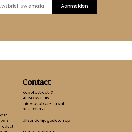
Aanmelden
Contact
Kapellestraat 13
4524CW Sluis
info@bubbles-sluis.nl
0117-308473
ngst
Uitzonderlijk gesloten op
 van
 product
 wel
13 Juni Zaterdag