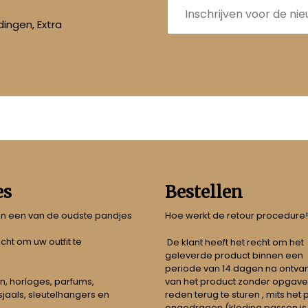
mailadres
ingen, Extra
es
Bestellen
 in een van de oudste pandjes
Hoe werkt de retour procedure!
echt om uw outfit te
De klant heeft het recht om het
geleverde product binnen een
periode van 14 dagen na ontva
n, horloges, parfums,
van het product zonder opgave
jaals, sleutelhangers en
reden terug te sturen , mits het
ongedragen (kleding passen is