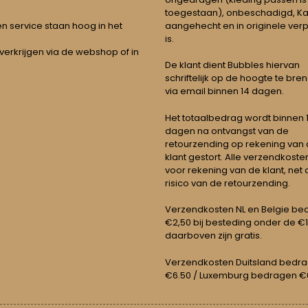
toegestaan), onbeschadigd, Ka
aangehecht en in originele ver
t en service staan hoog in het
is.
 verkrijgen via de webshop of in
De klant dient Bubbles hiervan
schriftelijk op de hoogte te bre
via email binnen 14 dagen.
Het totaalbedrag wordt binnen 1 
dagen na ontvangst van de
retourzending op rekening van
klant gestort. Alle verzendkosten
voor rekening van de klant, net 
risico van de retourzending.
Verzendkosten NL en Belgie be
€2,50 bij besteding onder de €
daarboven zijn gratis.
Verzendkosten Duitsland bedr
€6.50 / Luxemburg bedragen €