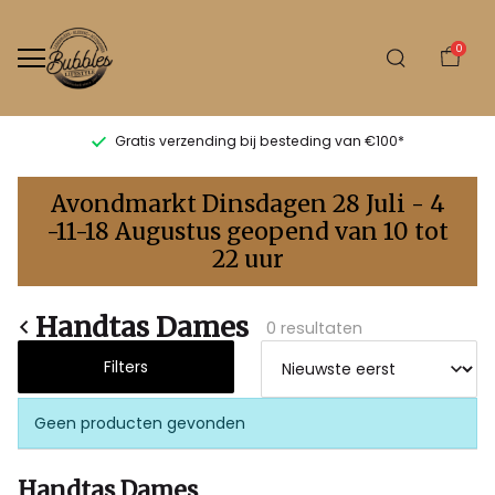
0
Gratis verzending bij besteding van €100*
Handtas
Avondmarkt Dinsdagen 28 Juli - 4
dames
-11-18 Augustus geopend van 10 tot
22 uur
-
Bubbles
Handtas Dames
0 resultaten
Sluis
Filters
Geen producten gevonden
Handtas Dames