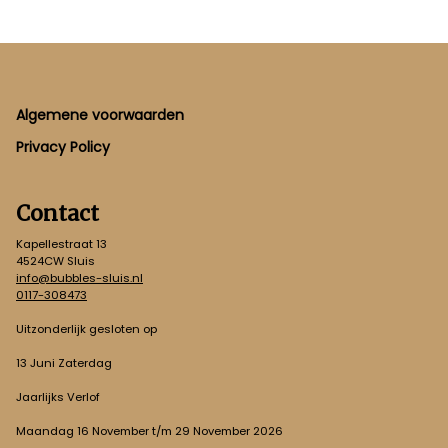
Footer
Algemene voorwaarden
Privacy Policy
Contact
Kapellestraat 13
4524CW Sluis
info@bubbles-sluis.nl
0117-308473
Uitzonderlijk gesloten op
13 Juni Zaterdag
Jaarlijks Verlof
Maandag 16 November t/m 29 November 2026