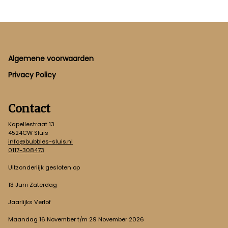
Footer
Algemene voorwaarden
Privacy Policy
Contact
Kapellestraat 13
4524CW Sluis
info@bubbles-sluis.nl
0117-308473
Uitzonderlijk gesloten op
13 Juni Zaterdag
Jaarlijks Verlof
Maandag 16 November t/m 29 November 2026