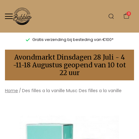
0
Gratis verzending bij besteding van €100*
Des
Avondmarkt Dinsdagen 28 Juli - 4
filles
-11-18 Augustus geopend van 10 tot
22 uur
a
la
Home
Des filles a la vanille Musc Des filles a la vanille
vanille
Musc
Des