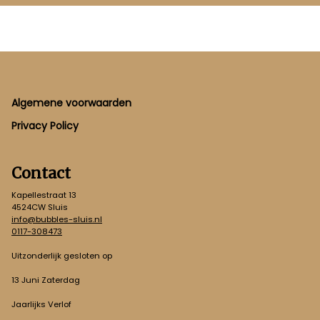
Footer
Algemene voorwaarden
Privacy Policy
Contact
Kapellestraat 13
4524CW Sluis
info@bubbles-sluis.nl
0117-308473
Uitzonderlijk gesloten op
13 Juni Zaterdag
Jaarlijks Verlof