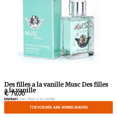
filles
a
la
vanille
-
Bubbles
Sluis
Des filles a la vanille Musc Des filles
a la vanille
€ 79,00
Merken:
Des filles a la vanille
TOEVOEGEN AAN WINKELWAGEN