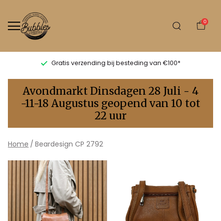
0
Gratis verzending bij besteding van €100*
Beardesign
Avondmarkt Dinsdagen 28 Juli - 4
CP
-11-18 Augustus geopend van 10 tot
22 uur
2792
-
Home
Beardesign CP 2792
Bubbles
Sluis