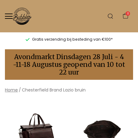
0
Gratis verzending bij besteding van €100*
Chesterfield
Avondmarkt Dinsdagen 28 Juli - 4
Brand
-11-18 Augustus geopend van 10 tot
22 uur
Lazio
bruin
Home
Chesterfield Brand Lazio bruin
-
Bubbles
Sluis