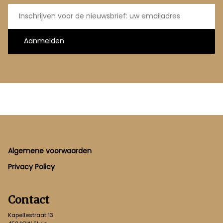
E-
mailadres
Aanmelden
Footer
Algemene voorwaarden
Privacy Policy
Contact
Kapellestraat 13