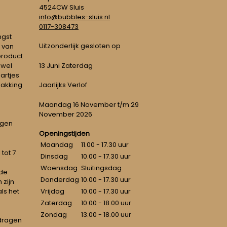
4524CW Sluis
info@bubbles-sluis.nl
0117-308473
ngst
Uitzonderlijk gesloten op
 van
 product
 wel
13 Juni Zaterdag
artjes
pakking
Jaarlijks Verlof
Maandag 16 November t/m 29
November 2026
ngen
Openingstijden
Maandag
11.00 - 17.30 uur
tot 7
Dinsdag
10.00 - 17.30 uur
Woensdag
Sluitingsdag
 de
Donderdag
10.00 - 17.30 uur
 zijn
als het
Vrijdag
10.00 - 17.30 uur
Zaterdag
10.00 - 18.00 uur
Zondag
13.00 - 18.00 uur
dragen