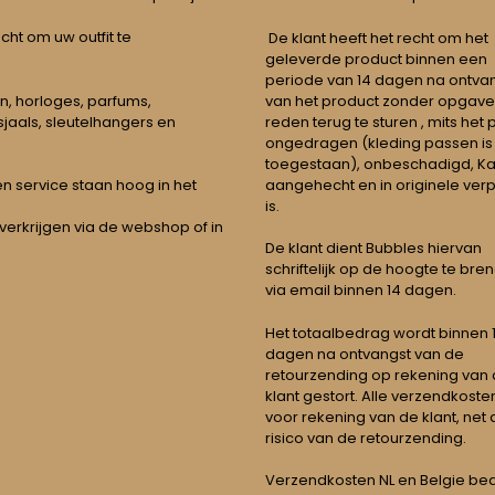
echt om uw outfit te
De klant heeft het recht om het
geleverde product binnen een
periode van 14 dagen na ontva
n, horloges, parfums,
van het product zonder opgave
jaals, sleutelhangers en
reden terug te sturen , mits het
ongedragen (kleding passen is
toegestaan), onbeschadigd, Ka
aangehecht en in originele ver
t en service staan hoog in het
is.
 verkrijgen via de webshop of in
De klant dient Bubbles hiervan
schriftelijk op de hoogte te bre
via email binnen 14 dagen.
Het totaalbedrag wordt binnen 1 
dagen na ontvangst van de
retourzending op rekening van
klant gestort. Alle verzendkosten
voor rekening van de klant, net 
risico van de retourzending.
Verzendkosten NL en Belgie be