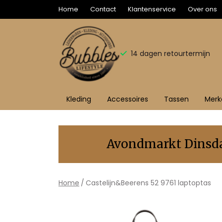
Home
Contact
Klantenservice
Over ons
14 dagen retourtermijn
Kleding
Accessoires
Tassen
Merk
Castelijn&Beerens
52
Avondmarkt Dinsdag
9761
laptoptas
Home
Castelijn&Beerens 52 9761 laptoptas
-