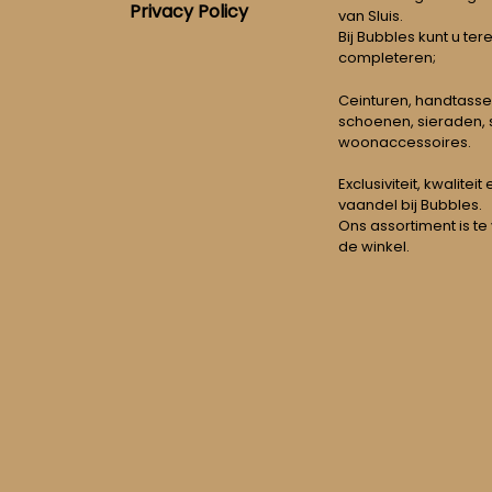
Privacy Policy
van Sluis.
Bij Bubbles kunt u ter
completeren;
Ceinturen, handtasse
schoenen, sieraden, s
woonaccessoires.
Exclusiviteit, kwalitei
vaandel bij Bubbles.
Ons assortiment is te
de winkel.