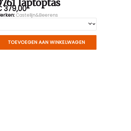
9761 laptoptas
€ 379,00
erken:
Castelijn&Beerens
TOEVOEGEN AAN WINKELWAGEN