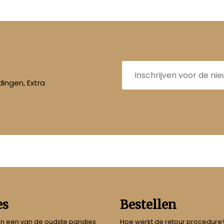
E-
mailadres
ingen, Extra
es
Bestellen
 in een van de oudste pandjes
Hoe werkt de retour procedure!