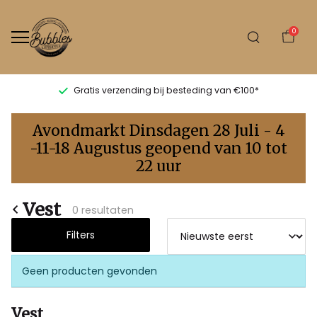
0
Gratis verzending bij besteding van €100*
Vest
Avondmarkt Dinsdagen 28 Juli - 4
-
-11-18 Augustus geopend van 10 tot
22 uur
Bubbles
Sluis
Vest
0 resultaten
Filters
Geen producten gevonden
Vest