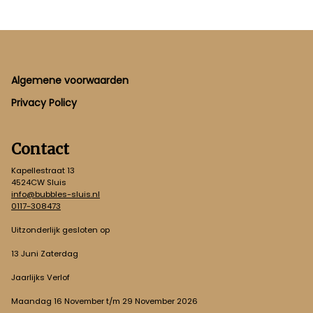
Footer
Algemene voorwaarden
Privacy Policy
Contact
Kapellestraat 13
4524CW Sluis
info@bubbles-sluis.nl
0117-308473
Uitzonderlijk gesloten op
13 Juni Zaterdag
Jaarlijks Verlof
Maandag 16 November t/m 29 November 2026