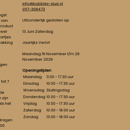
info@bubbles-sluis.nl
0117-308473
ngst
Uitzonderlijk gesloten op
 van
 product
 wel
13 Juni Zaterdag
artjes
pakking
Jaarlijks Verlof
Maandag 16 November t/m 29
November 2026
ngen
Openingstijden
Maandag
11.00 - 17.30 uur
tot 7
Dinsdag
10.00 - 17.30 uur
Woensdag
Sluitingsdag
 de
Donderdag
10.00 - 17.30 uur
 zijn
als het
Vrijdag
10.00 - 17.30 uur
Zaterdag
10.00 - 18.00 uur
Zondag
13.00 - 18.00 uur
dragen
100