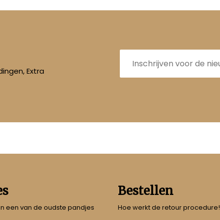
E-
mailadres
ingen, Extra
es
Bestellen
 in een van de oudste pandjes
Hoe werkt de retour procedure!