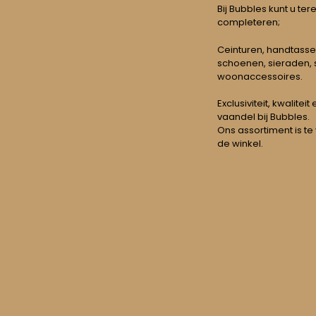
Bij Bubbles kunt u ter
completeren;
Ceinturen, handtasse
schoenen, sieraden, s
woonaccessoires.
Exclusiviteit, kwalitei
vaandel bij Bubbles.
Ons assortiment is te
de winkel.