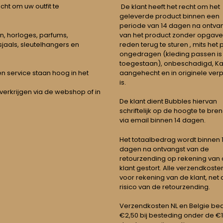
echt om uw outfit te
De klant heeft het recht om het
geleverde product binnen een
periode van 14 dagen na ontva
n, horloges, parfums,
van het product zonder opgave
jaals, sleutelhangers en
reden terug te sturen , mits het
ongedragen (kleding passen is
toegestaan), onbeschadigd, Ka
aangehecht en in originele ver
t en service staan hoog in het
is.
 verkrijgen via de webshop of in
De klant dient Bubbles hiervan
schriftelijk op de hoogte te bre
via email binnen 14 dagen.
Het totaalbedrag wordt binnen 1 
dagen na ontvangst van de
retourzending op rekening van
klant gestort. Alle verzendkosten
voor rekening van de klant, net 
risico van de retourzending.
Verzendkosten NL en Belgie be
€2,50 bij besteding onder de €