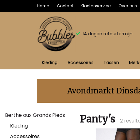
Home
Contact
Klantenservice
Over ons
14 dagen retourtermijn
Kleding
Accessoires
Tassen
Merk
Panty's
-
Avondmarkt Dinsdag
Bubbles
Berthe aux Grands Pieds
Sluis
Panty's
2 result
Kleding
Accessoires