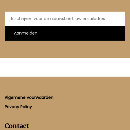
E-
mailadres
Aanmelden
Footer
Algemene voorwaarden
Privacy Policy
Contact