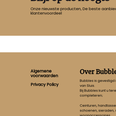
Onze nieuwste producten, De beste aanbied
klantenvoordeel
Footer
Over Bubbl
Algemene
voorwaarden
Bubbles is gevestigd
Privacy Policy
van Sluis.
Bij Bubbles kunt u ter
completeren;
Ceinturen, handtasse
schoenen, sieraden, s
woonaccessoires.