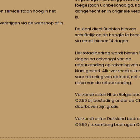
toegestaan), onbeschadigd, Ka
aangehecht en in originele ver
t en service staan hoog in het
is.
 verkrijgen via de webshop of in
De klant dient Bubbles hiervan
schriftelijk op de hoogte te bre
via email binnen 14 dagen.
Het totaalbedrag wordt binnen 1 
dagen na ontvangst van de
retourzending op rekening van
klant gestort. Alle verzendkosten
voor rekening van de klant, net 
risico van de retourzending.
Verzendkosten NL en Belgie be
€2,50 bij besteding onder de €
daarboven zijn gratis.
Verzendkosten Duitsland bedr
€6.50 / Luxemburg bedragen €