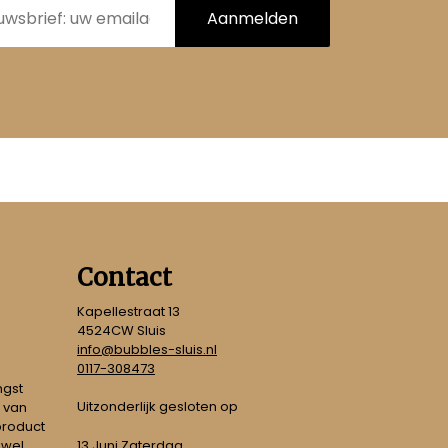
Aanmelden
Contact
Kapellestraat 13
4524CW Sluis
info@bubbles-sluis.nl
0117-308473
ngst
Uitzonderlijk gesloten op
 van
 product
 wel
13 Juni Zaterdag