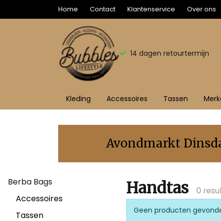
Home
Contact
Klantenservice
Over ons
14 dagen retourtermijn
Kleding
Accessoires
Tassen
Merk
Handtas
-
Avondmarkt Dinsdag
Bubbles
Berba Bags
Sluis
Handtas
0 resu
Accessoires
Geen producten gevond
Tassen