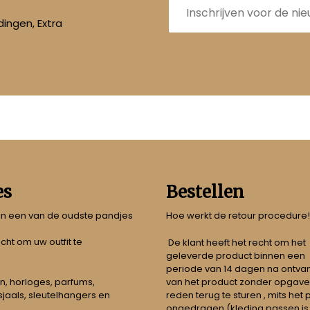
mailadres
ingen, Extra
es
Bestellen
 in een van de oudste pandjes
Hoe werkt de retour procedure!
echt om uw outfit te
De klant heeft het recht om het
geleverde product binnen een
periode van 14 dagen na ontva
n, horloges, parfums,
van het product zonder opgave
jaals, sleutelhangers en
reden terug te sturen , mits het
ongedragen (kleding passen is