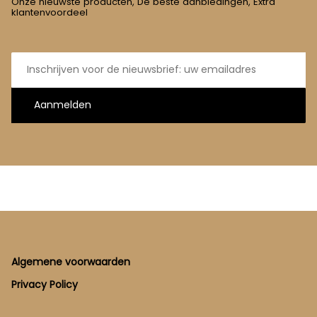
Onze nieuwste producten, De beste aanbiedingen, Extra
klantenvoordeel
E-
mailadres
Aanmelden
Footer
Algemene voorwaarden
Privacy Policy