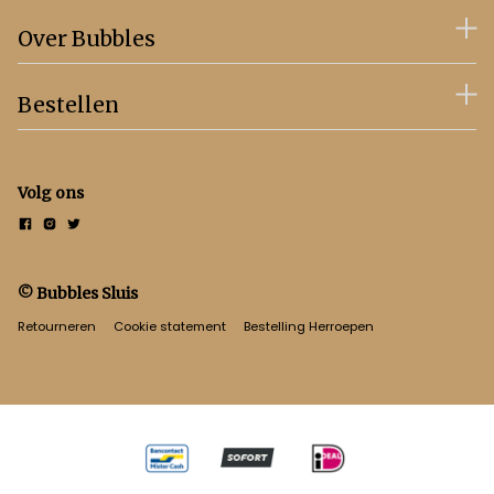
Over Bubbles
Bestellen
Volg ons
© Bubbles Sluis
Retourneren
Cookie statement
Bestelling Herroepen