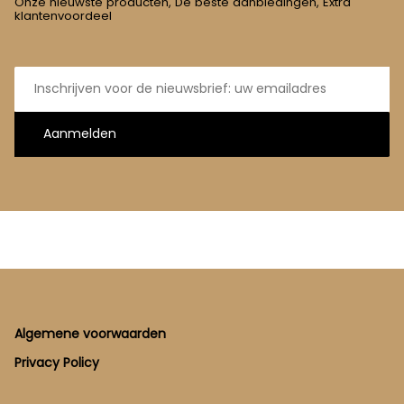
Onze nieuwste producten, De beste aanbiedingen, Extra
klantenvoordeel
E-
mailadres
Aanmelden
Footer
Algemene voorwaarden
Privacy Policy