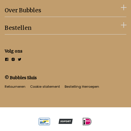
Over Bubbles
Bestellen
Volg ons
© Bubbles Sluis
Retourneren
Cookie statement
Bestelling Herroepen