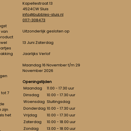
Kapellestraat 13
4524CW Sluis
info@bubbles-sluis.nl
0117-308473
ngst
Uitzonderlijk gesloten op
 van
 product
 wel
13 Juni Zaterdag
artjes
pakking
Jaarlijks Verlof
Maandag 16 November t/m 29
November 2026
ngen
Openingstijden
Maandag
11.00 - 17.30 uur
tot 7
Dinsdag
10.00 - 17.30 uur
Woensdag
Sluitingsdag
 de
Donderdag
10.00 - 17.30 uur
 zijn
als het
Vrijdag
10.00 - 17.30 uur
Zaterdag
10.00 - 18.00 uur
Zondag
13.00 - 18.00 uur