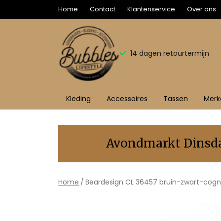
Home
Contact
Klantenservice
Over ons
14 dagen retourtermijn
Kleding
Accessoires
Tassen
Merk
Beardesign
CL
Avondmarkt Dinsdag
36457
bruin-
Home
Beardesign CL 36457 bruin-zwart-cog
zwart-