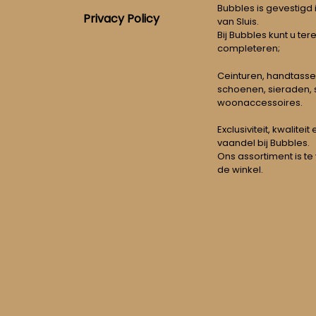
Bubbles is gevestigd
Privacy Policy
van Sluis.
Bij Bubbles kunt u ter
completeren;
Ceinturen, handtasse
schoenen, sieraden, s
woonaccessoires.
Exclusiviteit, kwalitei
vaandel bij Bubbles.
Ons assortiment is te
de winkel.