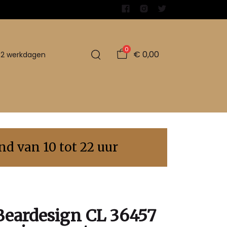
0
€ 0,00
1-2 werkdagen
d van 10 tot 22 uur
Beardesign CL 36457