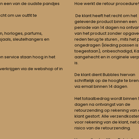
 in een van de oudste pandjes
Hoe werkt de retour procedure!
echt om uw outfit te
De klant heeft het recht om het
geleverde product binnen een
periode van 14 dagen na ontva
n, horloges, parfums,
van het product zonder opgave
jaals, sleutelhangers en
reden terug te sturen , mits het
ongedragen (kleding passen is
toegestaan), onbeschadigd, Ka
aangehecht en in originele ver
t en service staan hoog in het
is.
 verkrijgen via de webshop of in
De klant dient Bubbles hiervan
schriftelijk op de hoogte te bre
via email binnen 14 dagen.
Het totaalbedrag wordt binnen 1 
dagen na ontvangst van de
retourzending op rekening van
klant gestort. Alle verzendkosten
voor rekening van de klant, net 
risico van de retourzending.