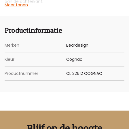
aan de achterkant.
Meer tonen
Afmetingen: L 27 x H 30 x B 9 CM
Productinformatie
Merken
Beardesign
Kleur
Cognac
Productnummer
CL 32612 COGNAC
Blijf op de hoogte