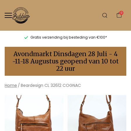
0
Gratis verzending bij besteding van €100*
CL
Avondmarkt Dinsdagen 28 Juli - 4
32612
-11-18 Augustus geopend van 10 tot
22 uur
COGNAC
-
Home
Beardesign CL 32612 COGNAC
Bubbles
Sluis