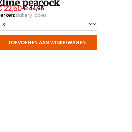
Eline peacock
 22,50
€ 44,95
erken:
Bakery ladies
TOEVOEGEN AAN WINKELWAGEN