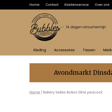
Home
Contact
Klantenservice
Over ons
14 dagen retourtermijn
Kleding
Accessoires
Tassen
Merk
Bakery
ladies
Avondmarkt Dinsdag
Bolero
Eline
Home
Bakery ladies Bolero Eline peacock
peacock