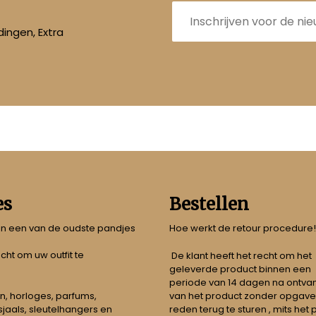
E-
mailadres
ingen, Extra
es
Bestellen
 in een van de oudste pandjes
Hoe werkt de retour procedure!
echt om uw outfit te
De klant heeft het recht om het
geleverde product binnen een
periode van 14 dagen na ontva
n, horloges, parfums,
van het product zonder opgave
jaals, sleutelhangers en
reden terug te sturen , mits het