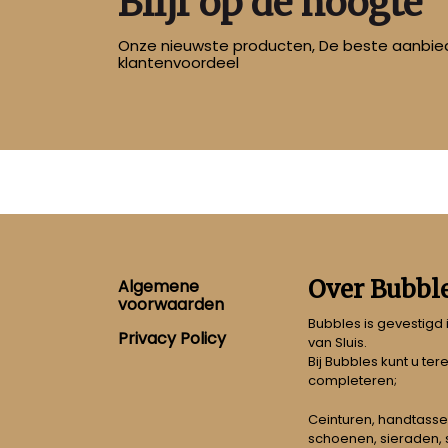
Blijf op de hoogte
Onze nieuwste producten, De beste aanbied
klantenvoordeel
Footer
Over Bubbl
Algemene
voorwaarden
Bubbles is gevestigd
Privacy Policy
van Sluis.
Bij Bubbles kunt u ter
completeren;
Ceinturen, handtasse
schoenen, sieraden, s