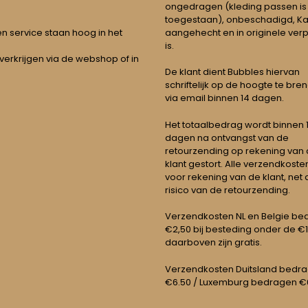
ongedragen (kleding passen is
toegestaan), onbeschadigd, Ka
aangehecht en in originele ver
t en service staan hoog in het
is.
 verkrijgen via de webshop of in
De klant dient Bubbles hiervan
schriftelijk op de hoogte te bre
via email binnen 14 dagen.
Het totaalbedrag wordt binnen 1 
dagen na ontvangst van de
retourzending op rekening van
klant gestort. Alle verzendkosten
voor rekening van de klant, net 
risico van de retourzending.
Verzendkosten NL en Belgie be
€2,50 bij besteding onder de €
daarboven zijn gratis.
Verzendkosten Duitsland bedr
€6.50 / Luxemburg bedragen €