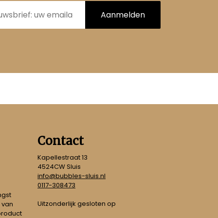
Aanmelden
Contact
Kapellestraat 13
4524CW Sluis
info@bubbles-sluis.nl
0117-308473
ngst
Uitzonderlijk gesloten op
 van
 product