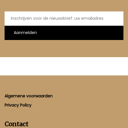
E-
mailadres
Aanmelden
Footer
Algemene voorwaarden
Privacy Policy
Contact