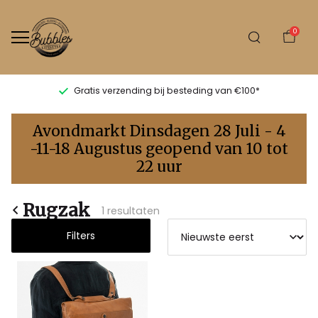
0
Gratis verzending bij besteding van €100*
Rugzak
Avondmarkt Dinsdagen 28 Juli - 4
-
-11-18 Augustus geopend van 10 tot
22 uur
Bubbles
Sluis
Rugzak
1 resultaten
Filters