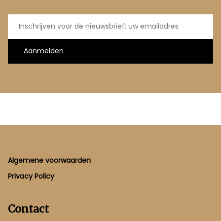
E-
mailadres
Aanmelden
Footer
Algemene voorwaarden
Privacy Policy
Contact