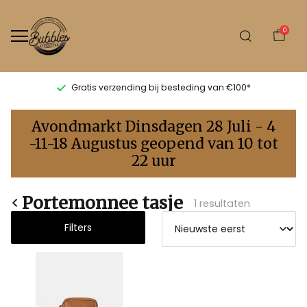
0
Gratis verzending bij besteding van €100*
Portemonnee
Avondmarkt Dinsdagen 28 Juli - 4
tasje
-11-18 Augustus geopend van 10 tot
22 uur
-
Bubbles
Portemonnee tasje
1 resultaten
Sluis
Filters