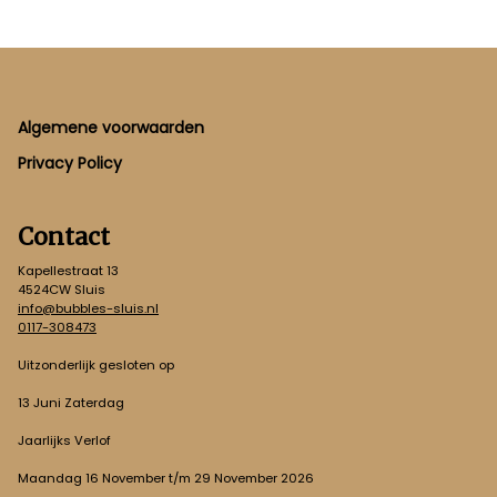
Footer
Algemene voorwaarden
Privacy Policy
Contact
Kapellestraat 13
4524CW Sluis
info@bubbles-sluis.nl
0117-308473
Uitzonderlijk gesloten op
13 Juni Zaterdag
Jaarlijks Verlof
Maandag 16 November t/m 29 November 2026