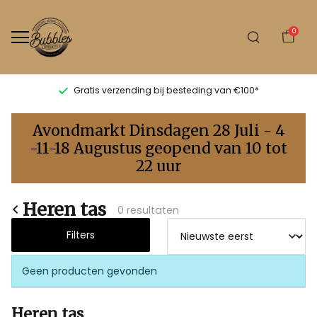
0
Gratis verzending bij besteding van €100*
Heren
Avondmarkt Dinsdagen 28 Juli - 4
tas
-11-18 Augustus geopend van 10 tot
22 uur
-
Bubbles
Heren tas
0 resultaten
Sluis
Filters
Geen producten gevonden
Heren tas