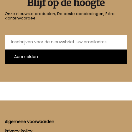
Blijf op de hoogte
Onze nieuwste producten, De beste aanbiedingen, Extra
klantenvoordeel
E-
mailadres
Aanmelden
Footer
Algemene voorwaarden
Privacy Policy