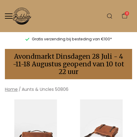
0
Gratis verzending bij besteding van €100*
Aunts
Avondmarkt Dinsdagen 28 Juli - 4
&
-11-18 Augustus geopend van 10 tot
22 uur
Uncles
50806
Home
Aunts & Uncles 50806
-
Bubbles
Sluis