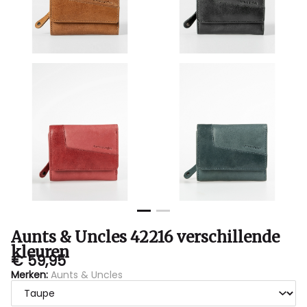
Bubbles
Sluis
Aunts & Uncles 42216 verschillende
kleuren
€ 59,95
Merken:
Aunts & Uncles