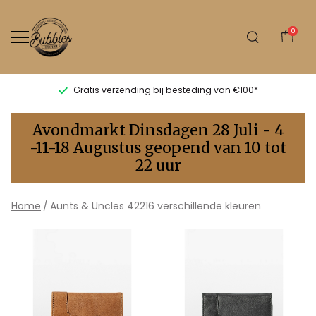
0
Gratis verzending bij besteding van €100*
Aunts
Avondmarkt Dinsdagen 28 Juli - 4
&
-11-18 Augustus geopend van 10 tot
22 uur
Uncles
42216
Home
Aunts & Uncles 42216 verschillende kleuren
verschillende
kleuren
-